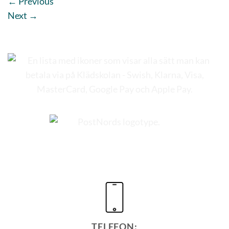
←
Previous
Next
→
TELEFON: