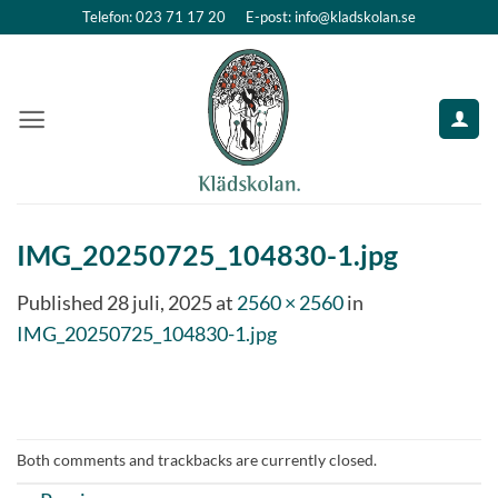
Skip
Telefon: 023 71 17 20
E-post: info@kladskolan.se
to
content
IMG_20250725_104830-1.jpg
Published
28 juli, 2025
at
2560 × 2560
in
IMG_20250725_104830-1.jpg
Both comments and trackbacks are currently closed.