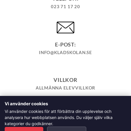
023 71 17 20
E-POST:
INFO@KLADSKOLAN.SE
VILLKOR
ALLMÄNNA ELEVVILLKOR
Vi använder cookies
TILL KASSAN
VARUKORG
KÖPPOLICY
ÅNGRA KÖP
Vi använder cookies för att förbättra din upplevelse och
HEMSIDEPOLICY
COOKIEPOLICY
INTEGRITETSPOLICY
analysera hur webbplatsen används. Du väljer själv vilka
ALLMÄNNA FRÅGOR OM VÅRA KURSER I SÖMNAD OCH
kategorier du godkänner.
TILLSKÄRNING