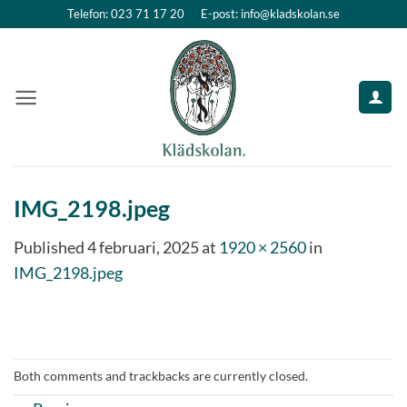
Skip
Telefon: 023 71 17 20
E-post: info@kladskolan.se
to
content
IMG_2198.jpeg
Published
4 februari, 2025
at
1920 × 2560
in
IMG_2198.jpeg
Both comments and trackbacks are currently closed.