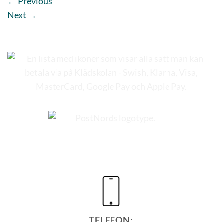
←
Previous
Next
→
TELEFON: