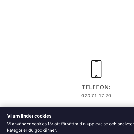
TELEFON:
023 71 17 20
TILL KASSAN
VARUKORG
Vi använder cookies
ALLM
Vi använder cookies för att förbättra din upplevelse och analyse
Klädskolan Sverige AB, Å
kategorier du godkänner.