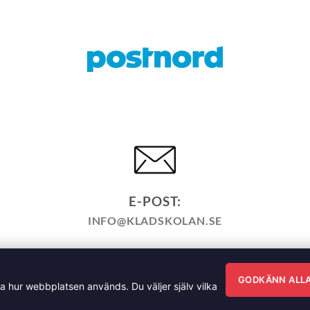
E-POST:
INFO@KLADSKOLAN.SE
KÖPPOLICY
ÅNGRA KÖP
HEMSIDEPOLICY
COOKIEPO
ÄNNA FRÅGOR OM VÅRA KURSER I SÖMNAD OCH TILLSK
GODKÄNN ALL
ra hur webbplatsen används. Du väljer själv vilka
sgatan 35, 791 71 Falun Copyright 2026 © Klädskolan Sverig