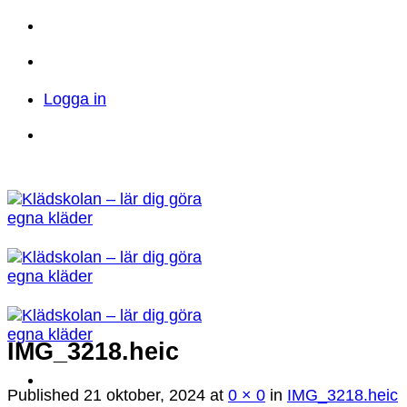
Skip
to
Telefon: 023 71 17 20
E-post:
content
info@kladskolan.se
Logga in
Telefon: 023 71 17 20
E-post:
info@kladskolan.se
IMG_3218.heic
Published
21 oktober, 2024
at
0 × 0
in
IMG_3218.heic