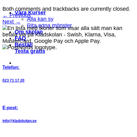
Both comments and trackbacks are currently closed.
Våra Kurser
←
Previous
Alla kan sy
Next
→
Rita egna mönster
Om skolan
FAQ
Beställ
Testa gratis
Telefon:
023 71 17 20
E-post:
info@kladskolan.se