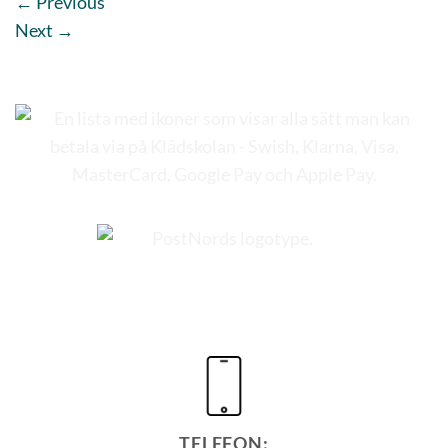
←
Previous
Next
→
TELEFON: