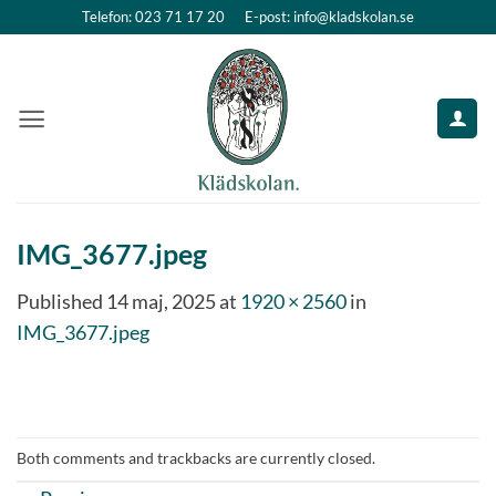
Skip
Telefon: 023 71 17 20
E-post: info@kladskolan.se
to
content
IMG_3677.jpeg
Published
14 maj, 2025
at
1920 × 2560
in
IMG_3677.jpeg
Both comments and trackbacks are currently closed.