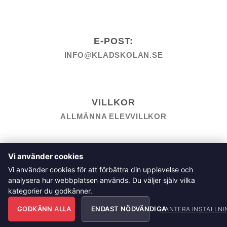
E-POST:
INFO@KLADSKOLAN.SE
VILLKOR
ALLMÄNNA ELEVVILLKOR
TILL KASSAN
VARUKORG
KÖPPOLICY
ÅNGRA KÖP
Vi använder cookies
HEMSIDEPOLICY
COOKIEPOLICY
INTEGRITETSPOLICY
Vi använder cookies för att förbättra din upplevelse och
ALLMÄNNA FRÅGOR OM VÅRA KURSER I SÖMNAD OCH
analysera hur webbplatsen används. Du väljer själv vilka
TILLSKÄRNING
kategorier du godkänner.
Klädskolan Sverige AB, Åsgatan 35, 791 71 Falun
GODKÄNN ALLA
ENDAST NÖDVÄNDIGA
Copyright 2026 © Klädskolan Sverige AB. All Rights
HANTERA INSTÄLLNI
Reserved