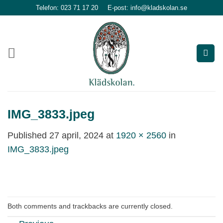
Skip
Telefon: 023 71 17 20
E-post: info@kladskolan.se
to
content
IMG_3833.jpeg
Published
27 april, 2024
at
1920 × 2560
in
IMG_3833.jpeg
Both comments and trackbacks are currently closed.