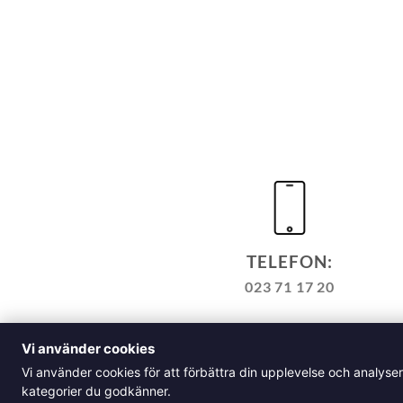
TELEFON:
023 71 17 20
TILL KASSAN
VARUKORG
Vi använder cookies
ALLM
Vi använder cookies för att förbättra din upplevelse och analyse
Klädskolan Sverige AB, Å
kategorier du godkänner.