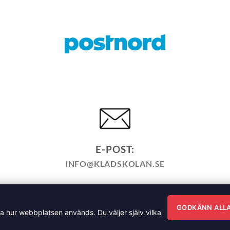
E-POST:
INFO@KLADSKOLAN.SE
KÖPPOLICY
ÅNGRA KÖP
HEMSIDEPOLICY
COOKIEPO
ÄNNA FRÅGOR OM VÅRA KURSER I SÖMNAD OCH TILLSK
GODKÄNN ALL
ra hur webbplatsen används. Du väljer själv vilka
sgatan 35, 791 71 Falun Copyright 2026 © Klädskolan Sverig