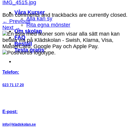
IMG_4515.jpg
Våra Kurser
Both comments and trackbacks are currently closed.
Alla kan sy
←
Previous
Rita egna mönster
Next
→
Om skolan
FAQ
Beställ
Testa gratis
Telefon:
023 71 17 20
E-post:
info@kladskolan.se