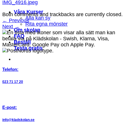
IMG_4916.jpeg
Våra Kurser
Both comments and trackbacks are currently closed.
Alla kan sy
←
Previous
Rita egna mönster
Next
→
Om skolan
FAQ
Beställ
Testa gratis
Telefon:
023 71 17 20
E-post:
info@kladskolan.se