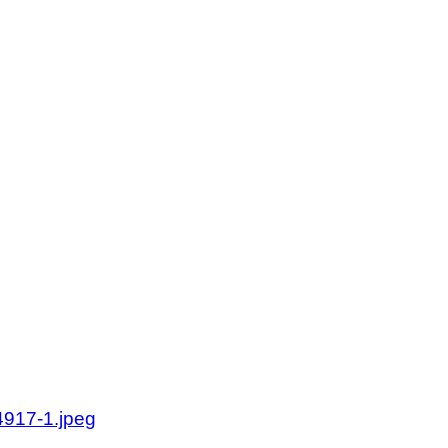
olan.se
olan.se
917-1.jpeg