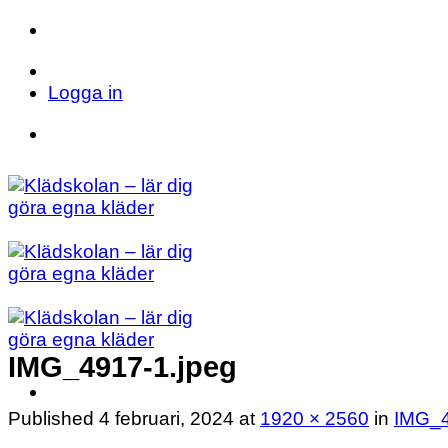
Skip
to
Telefon: 023 71 17 20
E-post: info@kladsk
content
Logga in
Telefon: 023 71 17 20
E-post: info@kladsk
IMG_4917-1.jpeg
Published
4 februari, 2024
at
1920 × 2560
in
IMG_4