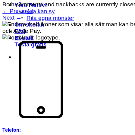
Both comments and trackbacks are currently close
Våra Kurser
←
Previous
Alla kan sy
Next
→
Rita egna mönster
Om skolan
FAQ
Beställ
Testa gratis
Telefon: