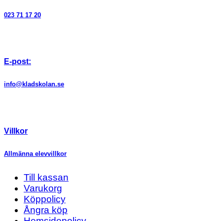
023 71 17 20
E-post:
info@kladskolan.se
Villkor
Allmänna elevvillkor
Till kassan
Varukorg
Köppolicy
Ångra köp
Hemsidepolicy