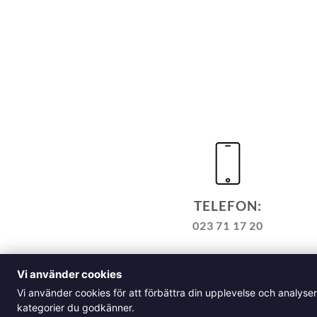
TELEFON:
023 71 17 20
TILL KASSAN
VARUKORG
Vi använder cookies
ALLM
Vi använder cookies för att förbättra din upplevelse och analyse
Klädskolan Sverige AB, Å
kategorier du godkänner.