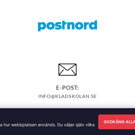
E-POST:
INFO@KLADSKOLAN.SE
KÖPPOLICY
ÅNGRA KÖP
HEMSIDEPOLICY
COOKIEPO
ÄNNA FRÅGOR OM VÅRA KURSER I SÖMNAD OCH TILLSK
GODKÄNN ALL
ra hur webbplatsen används. Du väljer själv vilka
sgatan 35, 791 71 Falun Copyright 2026 © Klädskolan Sverig