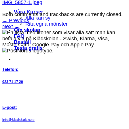
IMG_5857-1.jpeg
Våra Kurser
Both comments and trackbacks are currently closed.
Alla kan sy
←
Previous
Rita egna mönster
Next
→
Om skolan
FAQ
Beställ
Testa gratis
Telefon:
023 71 17 20
E-post:
info@kladskolan.se