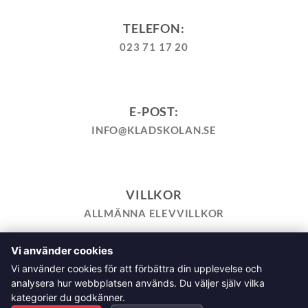
TELEFON:
023 71 17 20
E-POST:
INFO@KLADSKOLAN.SE
VILLKOR
ALLMÄNNA ELEVVILLKOR
Vi använder cookies
TILL KASSAN
VARUKORG
KÖPPOLICY
ÅNGRA KÖP
Vi använder cookies för att förbättra din upplevelse och
HEMSIDEPOLICY
COOKIEPOLICY
INTEGRITETSPOLICY
analysera hur webbplatsen används. Du väljer själv vilka
ALLMÄNNA FRÅGOR OM VÅRA KURSER I SÖMNAD OCH
kategorier du godkänner.
TILLSKÄRNING