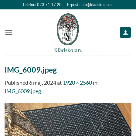
Skip
Telefon: 023 71 17 20
E-post: info@kladskolan.se
to
content
IMG_6009.jpeg
Published
6 maj, 2024
at
1920 × 2560
in
IMG_6009.jpeg