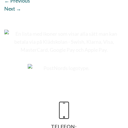
←
Previous
Next
→
TELEFON: