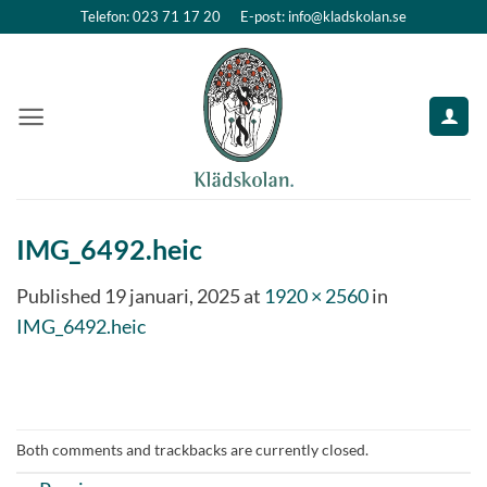
Skip
Telefon: 023 71 17 20
E-post: info@kladskolan.se
to
content
IMG_6492.heic
Published
19 januari, 2025
at
1920 × 2560
in
IMG_6492.heic
Both comments and trackbacks are currently closed.