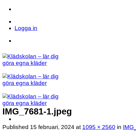
Skip
to
Telefon: 023 71 17 20
E-post: info@kladsk
content
Logga in
Telefon: 023 71 17 20
E-post: info@kladsk
IMG_7681-1.jpeg
Published
15 februari, 2024
at
1095 × 2560
in
IMG_