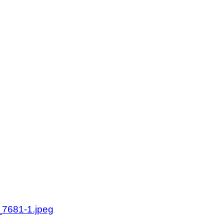
olan.se
olan.se
7681-1.jpeg