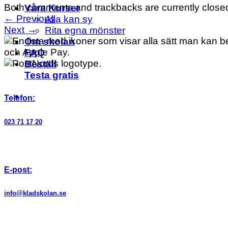
Both comments and trackbacks are currently close
Våra Kurser
←
Previous
Alla kan sy
Next
→
Rita egna mönster
Om skolan
FAQ
Beställ
Testa gratis
Telefon:
023 71 17 20
E-post:
info@kladskolan.se