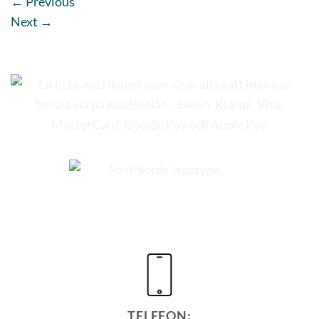
←
Previous
Next
→
TELEFON: