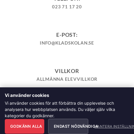
023 71 17 20
E-POST:
INFO@KLADSKOLAN.SE
VILLKOR
ALLMÄNNA ELEVVILLKOR
Vi använder cookies
TILL KASSAN
VARUKORG
KÖPPOLICY
ÅNGRA KÖP
Vi använder cookies för att förbättra din upplevelse och
HEMSIDEPOLICY
COOKIEPOLICY
INTEGRITETSPOLICY
analysera hur webbplatsen används. Du väljer själv vilka
ALLMÄNNA FRÅGOR OM VÅRA KURSER I SÖMNAD OCH
kategorier du godkänner.
TILLSKÄRNING
GODKÄNN ALLA
ENDAST NÖDVÄNDIGA
HANTERA INSTÄLLNI
Klädskolan Sverige AB, Åsgatan 35, 791 71 Falun Copyright