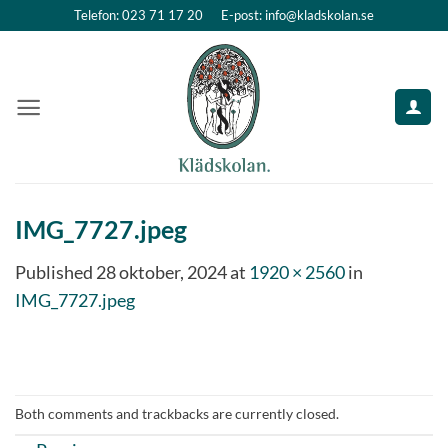
Skip
Telefon: 023 71 17 20
E-post: info@kladskolan.se
to
content
IMG_7727.jpeg
Published
28 oktober, 2024
at
1920 × 2560
in
IMG_7727.jpeg
Both comments and trackbacks are currently closed.