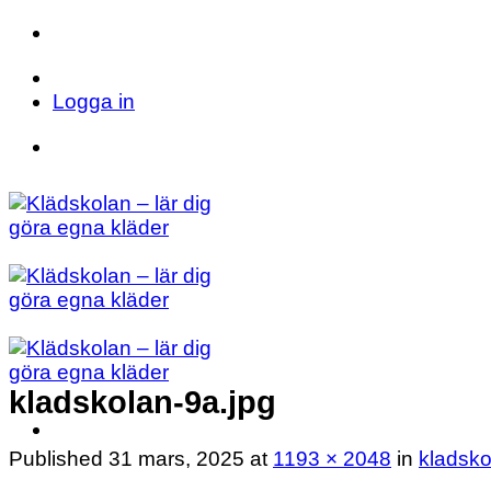
Skip
to
Telefon: 023 71 17 20
E-post: info@kladsk
content
Logga in
Telefon: 023 71 17 20
E-post: info@kladsk
kladskolan-9a.jpg
Published
31 mars, 2025
at
1193 × 2048
in
kladsko