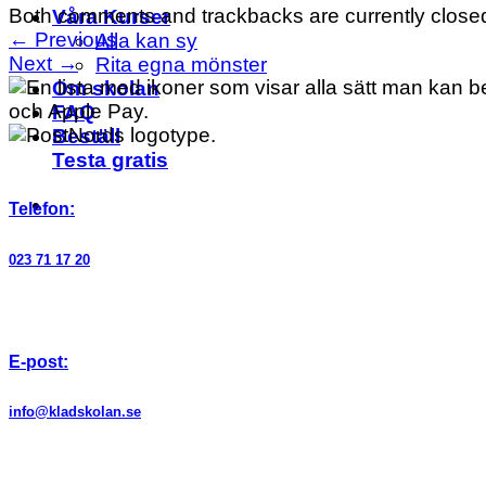
Both comments and trackbacks are currently close
Våra Kurser
←
Previous
Alla kan sy
Next
→
Rita egna mönster
Om skolan
FAQ
Beställ
Testa gratis
Telefon:
023 71 17 20
E-post:
info@kladskolan.se