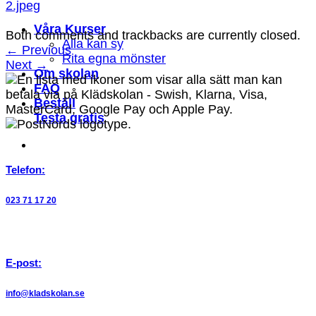
2.jpeg
Våra Kurser
Both comments and trackbacks are currently closed.
Alla kan sy
←
Previous
Rita egna mönster
Next
→
Om skolan
FAQ
Beställ
Testa gratis
Telefon:
023 71 17 20
E-post:
info@kladskolan.se