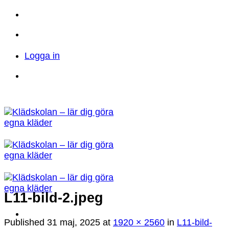
Skip
to
Telefon: 023 71 17 20
E-post:
content
info@kladskolan.se
Logga in
Telefon: 023 71 17 20
E-post:
info@kladskolan.se
L11-bild-2.jpeg
Published
31 maj, 2025
at
1920 × 2560
in
L11-bild-