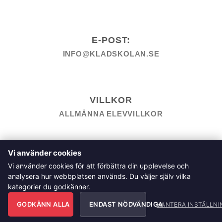
E-POST:
INFO@KLADSKOLAN.SE
VILLKOR
ALLMÄNNA ELEVVILLKOR
TILL KASSAN
VARUKORG
KÖPPOLICY
ÅNGRA KÖP
Vi använder cookies
HEMSIDEPOLICY
COOKIEPOLICY
INTEGRITETSPOLICY
Vi använder cookies för att förbättra din upplevelse och
ALLMÄNNA FRÅGOR OM VÅRA KURSER I SÖMNAD OCH
analysera hur webbplatsen används. Du väljer själv vilka
TILLSKÄRNING
kategorier du godkänner.
Klädskolan Sverige AB, Åsgatan 35, 791 71 Falun
GODKÄNN ALLA
ENDAST NÖDVÄNDIGA
Copyright 2026 © Klädskolan Sverige AB. All Rights
HANTERA INSTÄLLNI
Reserved