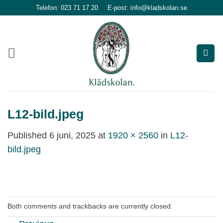
Skip
Telefon: 023 71 17 20
E-post: info@kladskolan.se
to
content
L12-bild.jpeg
Published
6 juni, 2025
at
1920 × 2560
in
L12-
bild.jpeg
Both comments and trackbacks are currently closed.