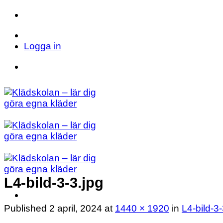
Skip
to
Telefon: 023 71 17 20
E-post: info@kladsk
content
Logga in
Telefon: 023 71 17 20
E-post: info@kladsk
L4-bild-3-3.jpg
Published
2 april, 2024
at
1440 × 1920
in
L4-bild-3-