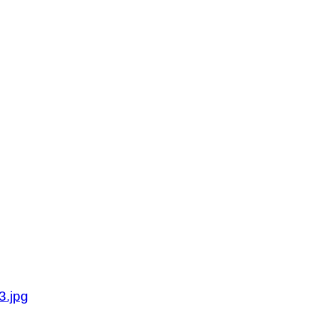
olan.se
olan.se
3.jpg