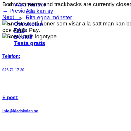
Both comments and trackbacks are currently close
Våra Kurser
←
Previous
Alla kan sy
Next
→
Rita egna mönster
Om skolan
FAQ
Beställ
Testa gratis
Telefon:
023 71 17 20
E-post:
info@kladskolan.se