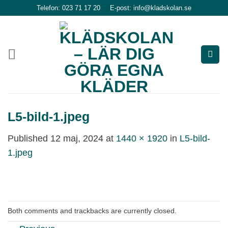
Skip
Telefon: 023 71 17 20
E-post: info@kladskolan.se
to
content
L5-bild-1.jpeg
Published
12 maj, 2024
at
1440 × 1920
in
L5-bild-
1.jpeg
Both comments and trackbacks are currently closed.