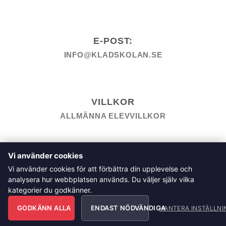
E-POST:
INFO@KLADSKOLAN.SE
VILLKOR
ALLMÄNNA ELEVVILLKOR
TILL KASSAN
VARUKORG
KÖPPOLICY
ÅNGRA KÖP
Vi använder cookies
HEMSIDEPOLICY
COOKIEPOLICY
INTEGRITETSPOLICY
Vi använder cookies för att förbättra din upplevelse och
ALLMÄNNA FRÅGOR OM VÅRA KURSER I SÖMNAD OCH
analysera hur webbplatsen används. Du väljer själv vilka
TILLSKÄRNING
kategorier du godkänner.
Klädskolan Sverige AB, Åsgatan 35, 791 71 Falun
GODKÄNN ALLA
ENDAST NÖDVÄNDIGA
Copyright 2026 © Klädskolan Sverige AB. All Rights
HANTERA INSTÄLLNI
Reserved