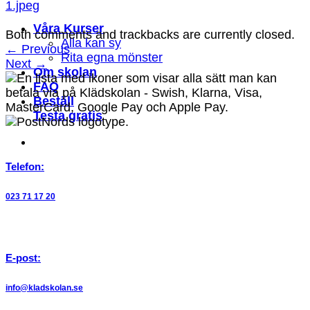
1.jpeg
Våra Kurser
Both comments and trackbacks are currently closed.
Alla kan sy
←
Previous
Rita egna mönster
Next
→
Om skolan
FAQ
Beställ
Testa gratis
Telefon:
023 71 17 20
E-post:
info@kladskolan.se