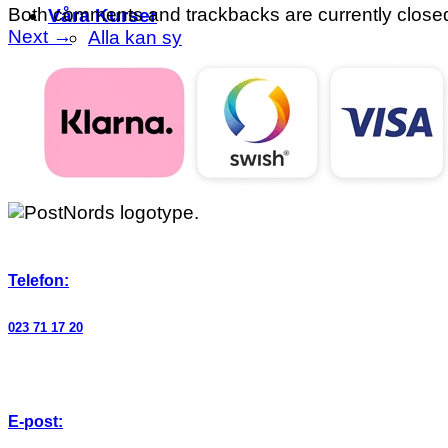
Both comments and trackbacks are currently close
Våra Kurser
Next
→
Alla kan sy
Rita egna mönster
Om skolan
FAQ
Beställ
Testa gratis
Telefon:
023 71 17 20
E-post: