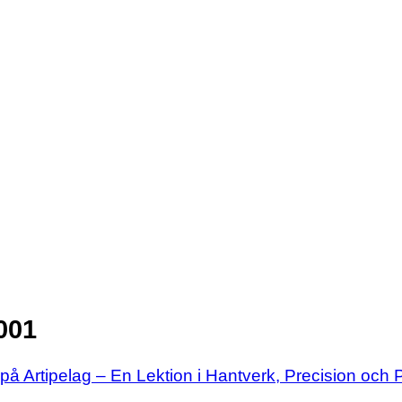
olan.se
olan.se
001
 på Artipelag – En Lektion i Hantverk, Precision och