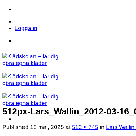
Skip
to
Telefon: 023 71 17 20
E-post: info@kladsk
content
Logga in
Telefon: 023 71 17 20
E-post: info@kladsk
512px-Lars_Wallin_2012-03-16_
Published
18 maj, 2025
at
512 × 745
in
Lars Wallin