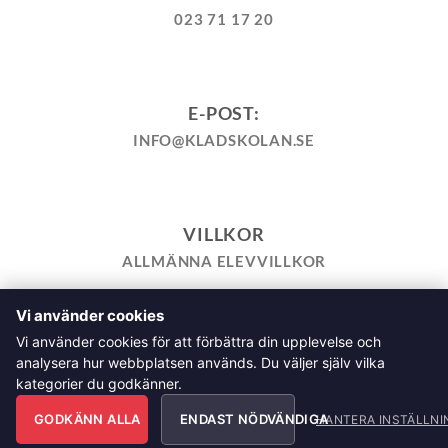
023 71 17 20
E-POST:
INFO@KLADSKOLAN.SE
VILLKOR
ALLMÄNNA ELEVVILLKOR
Vi använder cookies
TILL KASSAN
VARUKORG
KÖPPOLICY
ÅNGRA KÖP
Vi använder cookies för att förbättra din upplevelse och
HEMSIDEPOLICY
COOKIEPOLICY
INTEGRITETSPOLICY
analysera hur webbplatsen används. Du väljer själv vilka
ALLMÄNNA FRÅGOR OM VÅRA KURSER I SÖMNAD OCH
kategorier du godkänner.
TILLSKÄRNING
GODKÄNN ALLA
ENDAST NÖDVÄNDIGA
Klädskolan Sverige AB, Åsgatan 35, 791 71 Falun Copyright
HANTERA INSTÄLLNI
2026 © Klädskolan Sverige AB. All Rights Reserved