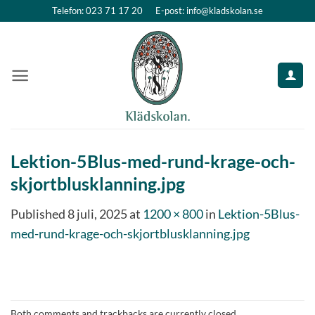
Skip
Telefon: 023 71 17 20
E-post: info@kladskolan.se
to
content
Lektion-5Blus-med-rund-krage-och-
skjortblusklanning.jpg
Published
8 juli, 2025
at
1200 × 800
in
Lektion-5Blus-
med-rund-krage-och-skjortblusklanning.jpg
Both comments and trackbacks are currently closed.