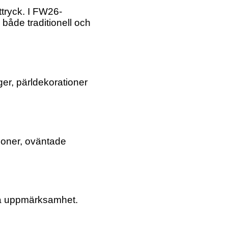
uttryck. I FW26-
 både traditionell och
ger, pärldekorationer
ioner, oväntade
ra uppmärksamhet.