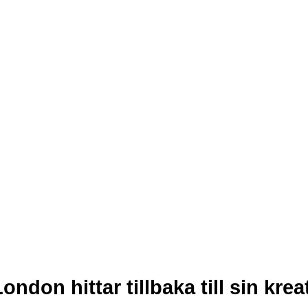
olan.se
olan.se
on hittar tillbaka till sin krea