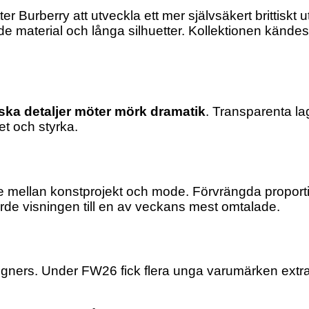
ter Burberry att utveckla ett mer självsäkert brittiskt 
de material och långa silhuetter. Kollektionen kändes
ska detaljer möter mörk dramatik
. Transparenta la
et och styrka.
 mellan konstprojekt och mode. Förvrängda proport
orde visningen till en av veckans mest omtalade.
igners. Under FW26 fick flera unga varumärken ext