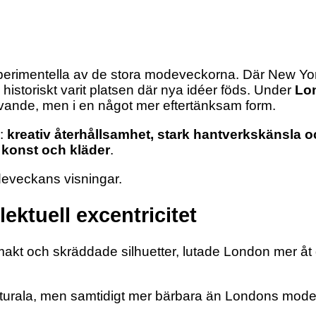
erimentella av de stora modeveckorna. Där New Yor
istoriskt varit platsen där nya idéer föds. Under
Lo
 levande, men i en något mer eftertänksam form.
r:
kreativ återhållsamhet, stark hantverkskänsla 
 konst och kläder
.
deveckans visningar.
ektuell excentricitet
akt och skräddade silhuetter, lutade London mer åt
pturala, men samtidigt mer bärbara än Londons mode 