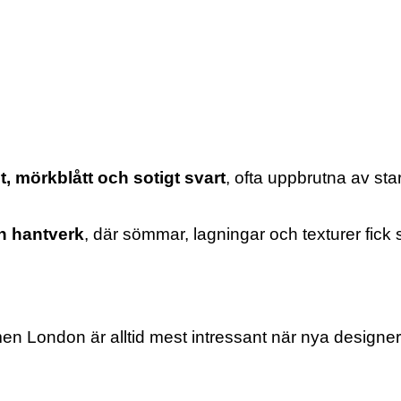
t, mörkblått och sotigt svart
, ofta uppbrutna av sta
ch hantverk
, där sömmar, lagningar och texturer fick sy
men London är alltid mest intressant när nya design