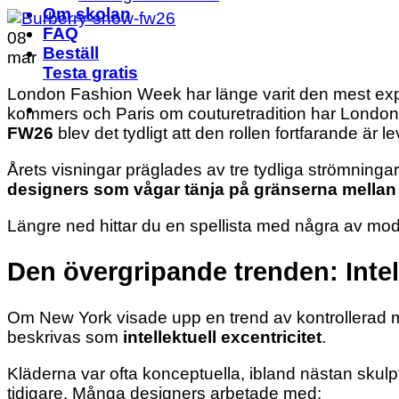
Om skolan
FAQ
08
Beställ
mar
Testa gratis
London Fashion Week har länge varit den mest exp
kommers och Paris om couturetradition har London h
FW26
blev det tydligt att den rollen fortfarande är
Årets visningar präglades av tre tydliga strömninga
designers som vågar tänja på gränserna mellan
Längre ned hittar du en spellista med några av mo
Den övergripande trenden: Intell
Om New York visade upp en trend av kontrollerad m
beskrivas som
intellektuell excentricitet
.
Kläderna var ofta konceptuella, ibland nästan skul
tidigare. Många designers arbetade med: