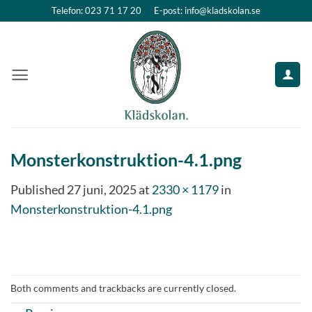
Skip
Telefon: 023 71 17 20
E-post: info@kladskolan.se
to
content
Monsterkonstruktion-4.1.png
Published
27 juni, 2025
at
2330 × 1179
in
Monsterkonstruktion-4.1.png
Both comments and trackbacks are currently closed.