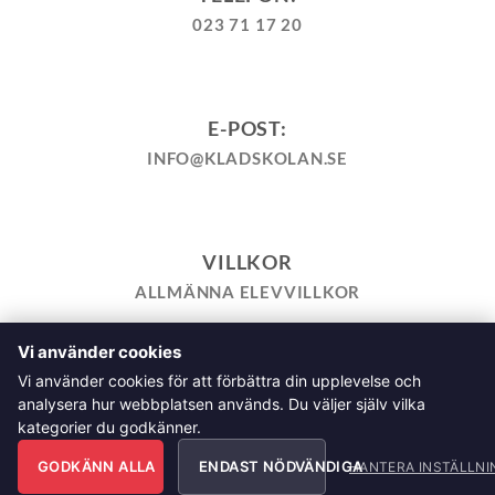
023 71 17 20
E-POST:
INFO@KLADSKOLAN.SE
VILLKOR
ALLMÄNNA ELEVVILLKOR
Vi använder cookies
TILL KASSAN
VARUKORG
KÖPPOLICY
ÅNGRA KÖP
Vi använder cookies för att förbättra din upplevelse och
HEMSIDEPOLICY
COOKIEPOLICY
INTEGRITETSPOLICY
analysera hur webbplatsen används. Du väljer själv vilka
ALLMÄNNA FRÅGOR OM VÅRA KURSER I SÖMNAD OCH
kategorier du godkänner.
TILLSKÄRNING
GODKÄNN ALLA
ENDAST NÖDVÄNDIGA
HANTERA INSTÄLLNI
Klädskolan Sverige AB, Åsgatan 35, 791 71 Falun Copyright