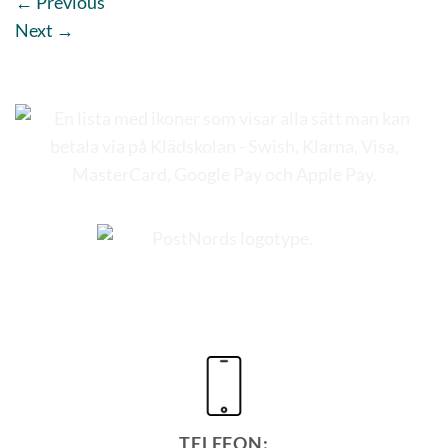
←
Previous
Next
→
TELEFON: