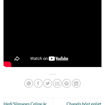
Hedi Slimanes Celine är
Chanels höst enligt