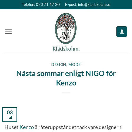
Skip
Telefon: 023 71 17 20
E-post: info@kladskolan.se
to
content
DESIGN
,
MODE
Nästa sommar enligt NIGO för
Kenzo
03
jul
Huset
Kenzo
är återuppståndet tack vare designern