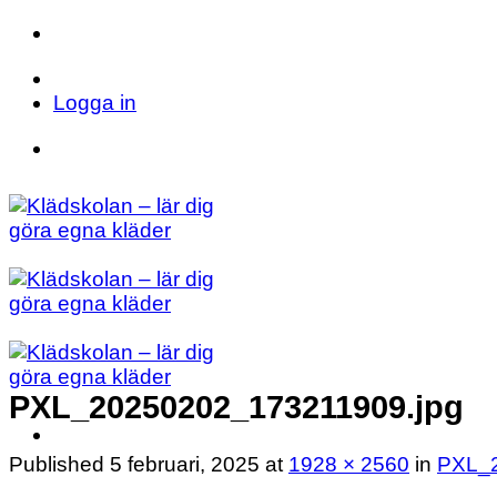
Skip
to
Telefon: 023 71 17 20
E-post: info@kladsk
content
Logga in
Telefon: 023 71 17 20
E-post: info@kladsk
PXL_20250202_173211909.jpg
Published
5 februari, 2025
at
1928 × 2560
in
PXL_2