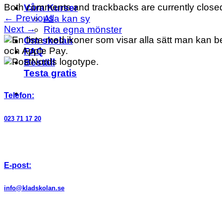
Both comments and trackbacks are currently close
Våra Kurser
←
Previous
Alla kan sy
Next
→
Rita egna mönster
Om skolan
FAQ
Beställ
Testa gratis
Telefon:
023 71 17 20
E-post:
info@kladskolan.se