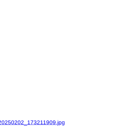
olan.se
olan.se
0250202_173211909.jpg