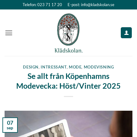
Skip
Telefon: 023 71 17 20
E-post: info@kladskolan.se
to
content
DESIGN
,
INTRESSANT
,
MODE
,
MODEVISNING
Se allt från Köpenhamns
Modevecka: Höst/Vinter 2025
07
sep