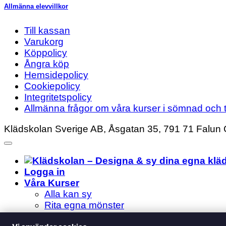
Allmänna elevvillkor
Till kassan
Varukorg
Köppolicy
Ångra köp
Hemsidepolicy
Cookiepolicy
Integritetspolicy
Allmänna frågor om våra kurser i sömnad och t
Klädskolan Sverige AB, Åsgatan 35, 791 71 Falun 
Logga in
Våra Kurser
Alla kan sy
Rita egna mönster
Om skolan