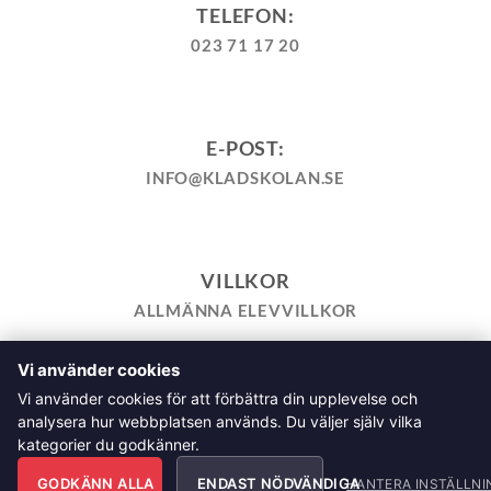
TELEFON:
023 71 17 20
E-POST:
INFO@KLADSKOLAN.SE
VILLKOR
ALLMÄNNA ELEVVILLKOR
Vi använder cookies
TILL KASSAN
VARUKORG
KÖPPOLICY
ÅNGRA KÖP
Vi använder cookies för att förbättra din upplevelse och
HEMSIDEPOLICY
COOKIEPOLICY
INTEGRITETSPOLICY
analysera hur webbplatsen används. Du väljer själv vilka
ALLMÄNNA FRÅGOR OM VÅRA KURSER I SÖMNAD OCH
kategorier du godkänner.
TILLSKÄRNING
GODKÄNN ALLA
ENDAST NÖDVÄNDIGA
Klädskolan Sverige AB, Åsgatan 35, 791 71 Falun Copyright
HANTERA INSTÄLLNI