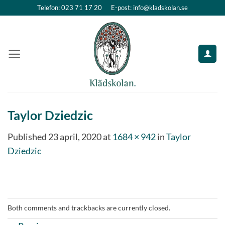
Skip
Telefon: 023 71 17 20
E-post: info@kladskolan.se
to
content
Taylor Dziedzic
Published
23 april, 2020
at
1684 × 942
in
Taylor
Dziedzic
Both comments and trackbacks are currently closed.