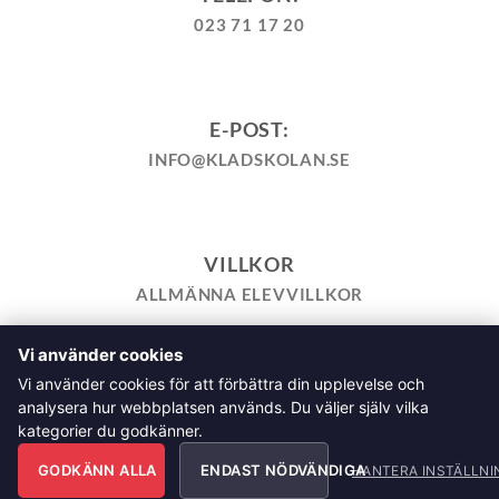
023 71 17 20
E-POST:
INFO@KLADSKOLAN.SE
VILLKOR
ALLMÄNNA ELEVVILLKOR
Vi använder cookies
TILL KASSAN
VARUKORG
KÖPPOLICY
ÅNGRA KÖP
Vi använder cookies för att förbättra din upplevelse och
HEMSIDEPOLICY
COOKIEPOLICY
INTEGRITETSPOLICY
analysera hur webbplatsen används. Du väljer själv vilka
ALLMÄNNA FRÅGOR OM VÅRA KURSER I SÖMNAD OCH
kategorier du godkänner.
TILLSKÄRNING
GODKÄNN ALLA
ENDAST NÖDVÄNDIGA
HANTERA INSTÄLLNI
Klädskolan Sverige AB, Åsgatan 35, 791 71 Falun Copyright