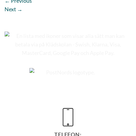
←
Previous
Next
→
TELEFON: