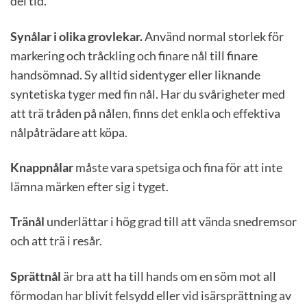
del tid.
Synålar i olika grovlekar.
Använd normal storlek för
markering och tråckling och finare nål till finare
handsömnad. Sy alltid sidentyger eller liknande
syntetiska tyger med fin nål. Har du svårigheter med
att trä tråden på nålen, finns det enkla och effektiva
nålpåträdare att köpa.
Knappnålar
måste vara spetsiga och fina för att inte
lämna märken efter sig i tyget.
Tränål
underlättar i hög grad till att vända snedremsor
och att trä i resår.
Sprättnål
är bra att ha till hands om en söm mot all
förmodan har blivit felsydd eller vid isärsprättning av