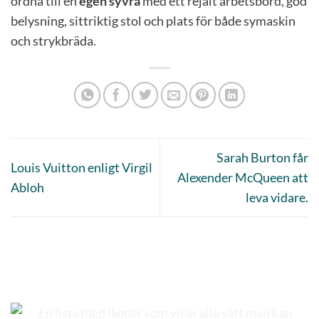
ordna till en
egen syvrå
med ett rejält arbetsbord, god
belysning, sittriktig stol och plats för både symaskin
och strykbräda.
Sarah Burton får
Louis Vuitton enligt Virgil
Alexender McQueen att
Abloh
leva vidare.