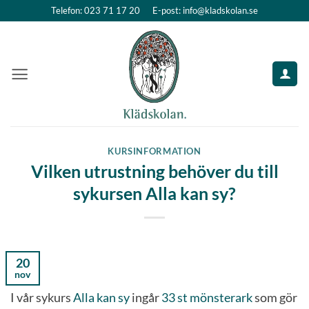
Skip
Telefon: 023 71 17 20
E-post: info@kladskolan.se
to
content
KURSINFORMATION
Vilken utrustning behöver du till
sykursen Alla kan sy?
20
nov
I vår sykurs
Alla kan sy
ingår
33 st mönsterark
som gör