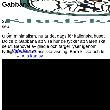
Gabbana
27
sep
Glöm minimalism, nu är det dags för italienska huset
Dolce & Gabbana att visa hur de tycker att våren ska
se ut. Behovet av glädje och färger lyser igenom
Våra Kurser
tydligt på denna klassiska visning. Bara klicka och le!
Alla kan sy
Rita egna mönster
Om skolan
FAQ
Beställ
Testa gratis