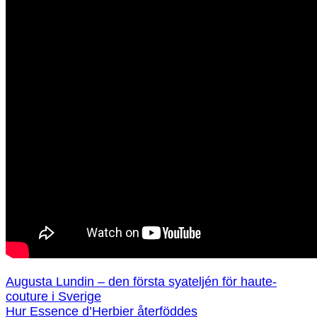
Augusta Lundin – den första syateljén för haute-
couture i Sverige
Hur Essence d’Herbier återföddes