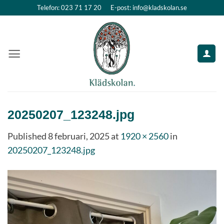
Skip
Telefon: 023 71 17 20
E-post: info@kladskolan.se
to
content
20250207_123248.jpg
Published
8 februari, 2025
at
1920 × 2560
in
20250207_123248.jpg