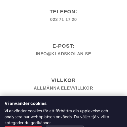
TELEFON:
023 71 17 20
E-POST:
INFO@KLADSKOLAN.SE
VILLKOR
ALLMÄNNA ELEVVILLKOR
Vi använder cookies
TILL KASSAN
VARUKORG
KÖPPOLICY
ÅNGRA KÖP
Vi använder cookies för att förbättra din upplevelse och
HEMSIDEPOLICY
COOKIEPOLICY
INTEGRITETSPOLICY
analysera hur webbplatsen används. Du väljer själv vilka
ALLMÄNNA FRÅGOR OM VÅRA KURSER I SÖMNAD OCH
kategorier du godkänner.
TILLSKÄRNING