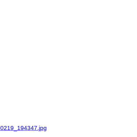
olan.se
olan.se
0219_194347.jpg