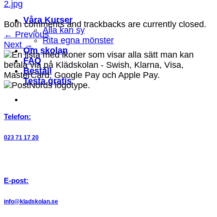
2.jpg
Våra Kurser
Both comments and trackbacks are currently closed.
Alla kan sy
←
Previous
Rita egna mönster
Next
→
Om skolan
FAQ
Beställ
Testa gratis
Telefon:
023 71 17 20
E-post:
info@kladskolan.se