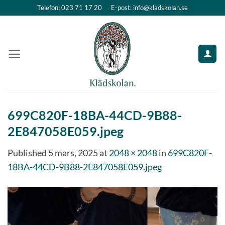
Skip
Telefon: 023 71 17 20
E-post: info@kladskolan.se
to
content
699C820F-18BA-44CD-9B88-
2E847058E059.jpeg
Published
5 mars, 2025
at
2048 × 2048
in
699C820F-
18BA-44CD-9B88-2E847058E059.jpeg