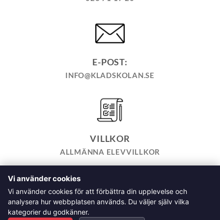
E-POST:
INFO@KLADSKOLAN.SE
VILLKOR
ALLMÄNNA ELEVVILLKOR
Vi använder cookies
TILL KASSAN
VARUKORG
KÖPPOLICY
ÅNGRA KÖP
Vi använder cookies för att förbättra din upplevelse och
HEMSIDEPOLICY
COOKIEPOLICY
INTEGRITETSPOLICY
analysera hur webbplatsen används. Du väljer själv vilka
ALLMÄNNA FRÅGOR OM VÅRA KURSER I SÖMNAD OCH
kategorier du godkänner.
TILLSKÄRNING