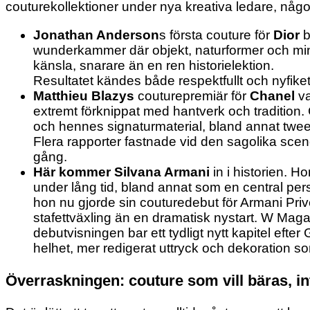
couturekollektioner under nya kreativa ledare, någ
Jonathan Anderson
s första couture för
Dior
b
wunderkammer där objekt, naturformer och minne
känsla, snarare än en ren historielektion.
Resultatet kändes både respektfullt och nyfik
Matthieu Blazys
couturepremiär för
Chanel
va
extremt förknippat med hantverk och tradition
och hennes signaturmaterial, bland annat twe
Flera rapporter fastnade vid den sagolika sce
gång.
Här kommer Silvana Armani
in i historien. H
under lång tid, bland annat som en central pe
hon nu gjorde sin couturedebut för Armani Priv
stafettväxling än en dramatisk nystart. W Maga
debutvisningen bar ett tydligt nytt kapitel efte
helhet, mer redigerat uttryck och dekoration s
Överraskningen: couture som vill bäras, in