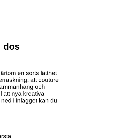
d dos
rtom en sorts lätthet
erraskning: att couture
re sammanhang och
 att nya kreativa
 ned i inlägget kan du
örsta