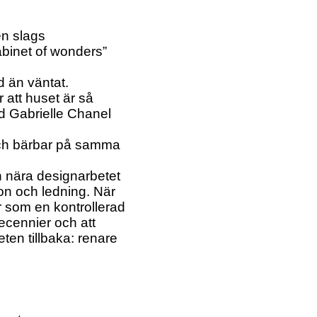
en slags
abinet of wonders”
d än väntat.
r att huset är så
d Gabrielle Chanel
 och bärbar på samma
ch nära designarbetet
on och ledning. När
r som en kontrollerad
ecennier och att
eten tillbaka: renare