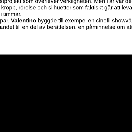
konstprojekt som överlever verkligheten. Men i år var d
l kropp, rörelse och silhuetter som faktiskt går att leva
i timmar.
ppar.
Valentino
byggde till exempel en cinefil showvä
tandet till en del av berättelsen, en påminnelse om at