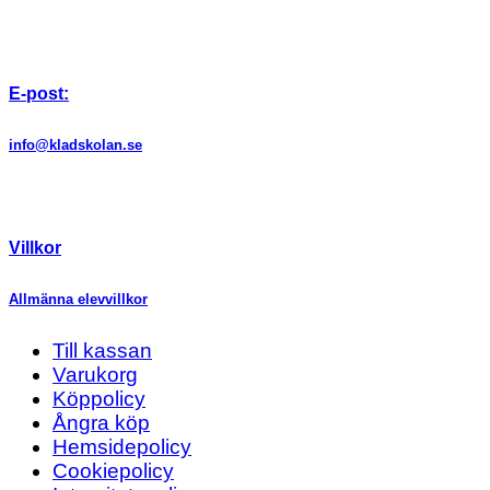
E-post:
info@kladskolan.se
Villkor
Allmänna elevvillkor
Till kassan
Varukorg
Köppolicy
Ångra köp
Hemsidepolicy
Cookiepolicy