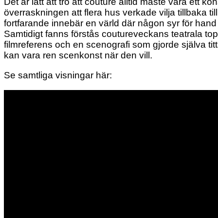
Det är lätt att tro att couture alltid måste vara ett 
överraskningen att flera hus verkade vilja tillbaka til
fortfarande innebär en värld där någon syr för hand 
Samtidigt fanns förstås coutureveckans teatrala to
filmreferens och en scenografi som gjorde själva tit
kan vara ren scenkonst när den vill.
Se samtliga visningar här: