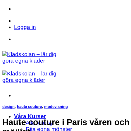
Skip
to
Telefon: 023 71 17 20
E-post: info@kladsk
content
Logga in
Telefon: 023 71 17 20
E-post: info@kladsk
design
,
haute couture
,
modevisning
Våra Kurser
Haute couture i Paris våren och
Alla kan sy
Rita egna mönster