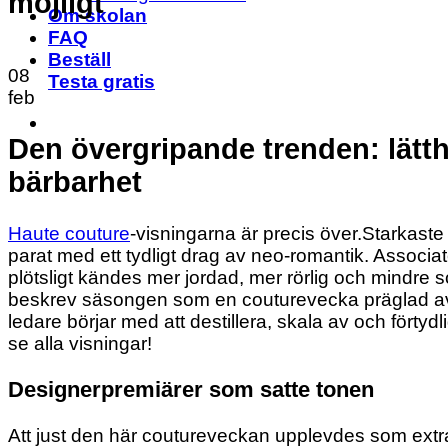
möjligt
Om skolan
FAQ
Beställ
08
Testa gratis
feb
Den övergripande trenden: lätt
bärbarhet
Haute couture
-visningarna är precis över.Starkas
parat med ett tydligt drag av neo-romantik. Associa
plötsligt kändes mer jordad, mer rörlig och mindre
beskrev säsongen som en couturevecka präglad av succ
ledare börjar med att destillera, skala av och förty
se alla visningar!
Designerpremiärer som satte tonen
Att just den här coutureveckan upplevdes som extra