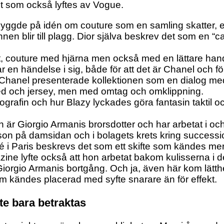
ot som också lyftes av Vogue.
yggde på idén om couture som en samling skatter, 
n blir till plagg. Dior själva beskrev det som en “c
et, couture med hjärna men också med en lättare han
r en händelse i sig, både för att det är Chanel och fö
. Chanel presenterade kollektionen som en dialog me
ed och jersey, men med omtag och omklippning.
nografin och hur Blazy lyckades göra fantasin taktil
on är Giorgio Armanis brorsdotter och har arbetat i o
rson på damsidan och i bolagets krets kring successi
é i Paris beskrevs det som ett skifte som kändes me
zine lyfte också att hon arbetat bakom kulisserna i d
r Giorgio Armanis bortgång. Och ja, även här kom lätth
om kändes placerad med syfte snarare än för effekt.
te bara betraktas