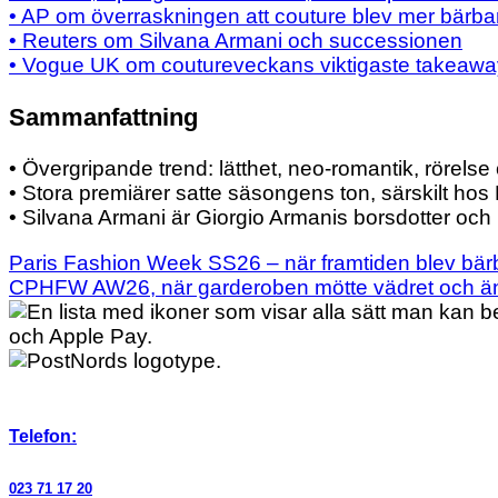
• AP om överraskningen att couture blev mer bärba
• Reuters om Silvana Armani och successionen
• Vogue UK om coutureveckans viktigaste takeaw
Sammanfattning
• Övergripande trend: lätthet, neo-romantik, rörels
• Stora premiärer satte säsongens ton, särskilt hos
• Silvana Armani är Giorgio Armanis borsdotter och
Paris Fashion Week SS26 – när framtiden blev bär
CPHFW AW26, när garderoben mötte vädret och änd
Telefon:
023 71 17 20