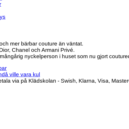
r
ays
e och mer bärbar couture än väntat.
 Dior, Chanel och Armani Privé.
 mångårig nyckelperson i huset som nu gjort coutured
bar
å ville vara kul