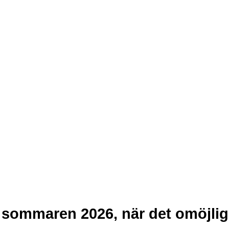
olan.se
olan.se
 sommaren 2026, när det omöjliga