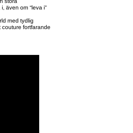
en stora
 i, även om “leva i”
rld med tydlig
t couture fortfarande