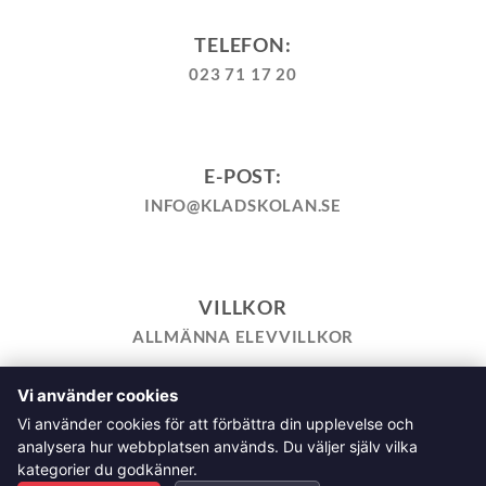
TELEFON:
023 71 17 20
E-POST:
INFO@KLADSKOLAN.SE
VILLKOR
ALLMÄNNA ELEVVILLKOR
Vi använder cookies
TILL KASSAN
VARUKORG
KÖPPOLICY
ÅNGRA KÖP
Vi använder cookies för att förbättra din upplevelse och
HEMSIDEPOLICY
COOKIEPOLICY
INTEGRITETSPOLICY
analysera hur webbplatsen används. Du väljer själv vilka
ALLMÄNNA FRÅGOR OM VÅRA KURSER I SÖMNAD OCH
kategorier du godkänner.
TILLSKÄRNING