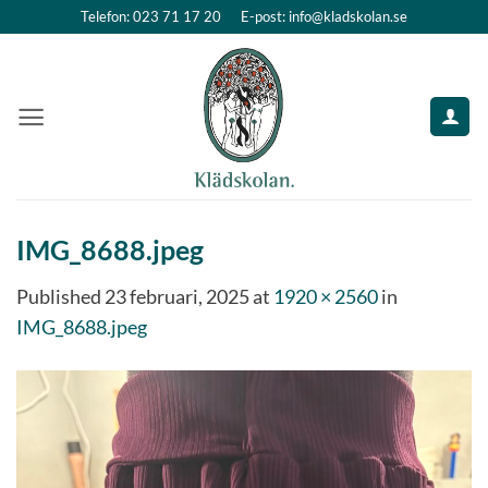
Skip
Telefon: 023 71 17 20
E-post: info@kladskolan.se
to
content
IMG_8688.jpeg
Published
23 februari, 2025
at
1920 × 2560
in
IMG_8688.jpeg