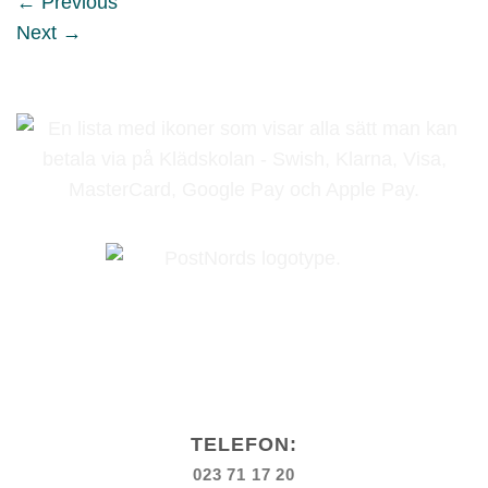
←
Previous
Next
→
TELEFON:
023 71 17 20