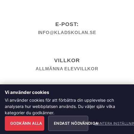
E-POST:
INFO@KLADSKOLAN.SE
VILLKOR
ALLMÄNNA ELEVVILLKOR
TILL KASSAN
VARUKORG
KÖPPOLICY
ÅNGRA KÖP
Vi använder cookies
HEMSIDEPOLICY
COOKIEPOLICY
INTEGRITETSPOLICY
Vi använder cookies för att förbättra din upplevelse och
ALLMÄNNA FRÅGOR OM VÅRA KURSER I SÖMNAD OCH
analysera hur webbplatsen används. Du väljer själv vilka
TILLSKÄRNING
kategorier du godkänner.
Klädskolan Sverige AB, Åsgatan 35, 791 71 Falun
GODKÄNN ALLA
ENDAST NÖDVÄNDIGA
Copyright 2026 © Klädskolan Sverige AB. All Rights
HANTERA INSTÄLLNI
Reserved