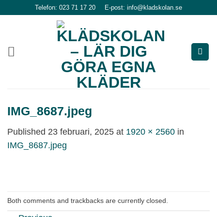
Skip
Telefon: 023 71 17 20
E-post: info@kladskolan.se
to
content
IMG_8687.jpeg
Published
23 februari, 2025
at
1920 × 2560
in
IMG_8687.jpeg
Both comments and trackbacks are currently closed.