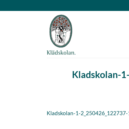
Skip
to
content
Kladskolan-1
Kladskolan-1-2_250426_122737-